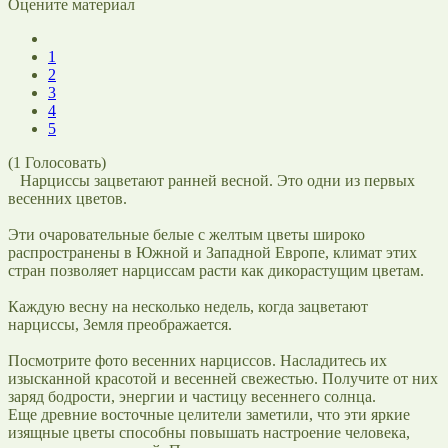
Оцените материал
1
2
3
4
5
(
1
Голосовать)
Нарциссы зацветают ранней весной. Это одни из первых
весенних цветов.
Эти очаровательные белые с желтым цветы широко
распространены в Южной и Западной Европе, климат этих
стран позволяет нарциссам расти как дикорастущим цветам.
Каждую весну на несколько недель, когда зацветают
нарциссы, Земля преображается.
Посмотрите фото весенних нарциссов. Насладитесь их
изысканной красотой и весенней свежестью. Получите от них
заряд бодрости, энергии и частицу весеннего солнца.
Еще древние восточные целители заметили, что эти яркие
изящные цветы способны повышать настроение человека,