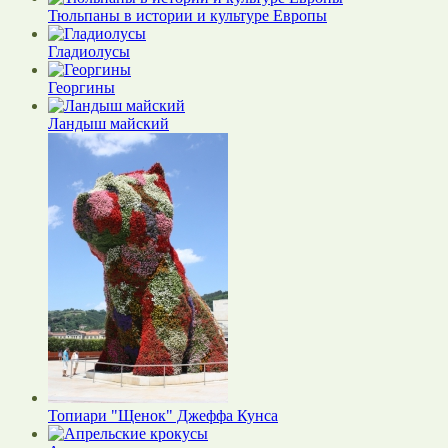
Тюльпаны в истории и культуре Европы
Гладиолусы
Георгины
Ландыш майский
Топиари "Щенок" Джеффа Кунса